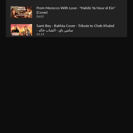
From Morocco With Love - "Habibi Ya Nour el Ein"
(Cover)
06:02
Sami Bey - Bakhta Cover - Tribute to Cheb Khaled
- سامي باي - الشاب خالد
05:19
Adebti Guelbi عذبتي قلبي
05:20
Abbas Righi مقتطف من الفياشية
07:50
El hachemi Guerouabi Allah Yarahmou "Sbayette
Zouj"
10:21
Nouaman - Les Sentiments [Official Music Video]
02:58
Salim Halali - Sidi h'bibi
03:31
Abbas Righi غرامك -من جات فرڨتك