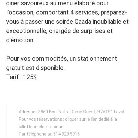
diner savoureux au menu élaboré pour
l’occasion, comportant 4 services, préparez-
vous à passer une soirée Qaada inoubliable et
exceptionnelle, chargée de surprises et
d’émotion.
Pour vos commodités, un stationnement
gratuit est disponible.
Tarif : 125$
Adresse : 3860 Boul Notre Dame Ouest, H7V1S1 Laval
Pour vos réservations : cliquer sur le lien dedié à la
billetterie électronique
Par téléphone au
514 928 5916